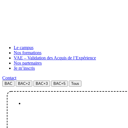
Le campus
Nos formations
VAE – Validation des Acquis de l’Expérience
Nos partenaires
Je m’inscris
Contact
BAC
BAC+2
BAC+3
BAC+5
Tous